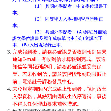
        (1) 具國內學歷者：中文學位證書正
本。

        (2) 同等學力入學相關學歷證明正
本。

        (3) 具國外學歷者：(A)經駐外館驗
證之學位證書及歷年成績單含中(英)文譯本正
本、(B)入出境紀錄正本。
完成報到後，請務必確認是否收到報到結果
通知E-mail，有收到信才算報到完成。該通
知信等同報到證明，請務必確認並妥善保
管。若未收到信，請於該階段報到期限截止
前，電洽註冊課務發展中心。
未於規定期限內完成線上報到者，視同放棄
入學資格，其缺額由備取生依序遞補，事後
不得以任何理由要求補救措施。