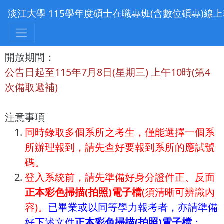
淡江大學 115學年度碩士在職專班(含數位碩專)線
開放期間：
公告日起至115年7月8日(星期三) 上午10時(第4
次備取遞補)
注意事項
同時錄取多個系所之考生，僅能選擇一個系
所辦理報到，請先查好要報到系所的應試號
碼。
登入系統前，請先準備好身分證件正、反面
正本彩色掃描(拍照)電子檔
(須清晰可辨識內
容)。
已畢業或以同等學力報考者，亦請準備
好下述文件
正本彩色掃描(拍照)電子檔
：